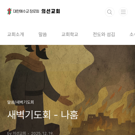
본문 바로가기
교회소개
말씀
교회학교
전도와 섬김
소
말씀/새벽기도회
새벽기도회 - 나훔
by 의선교회
2025. 12. 19.