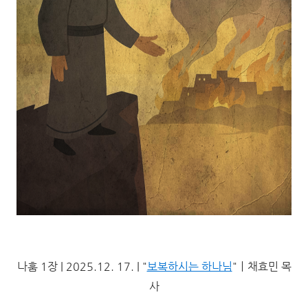
나훔 1장 | 2025.12. 17. | "
보복하시는 하나님
"ㅣ채효민 목
사