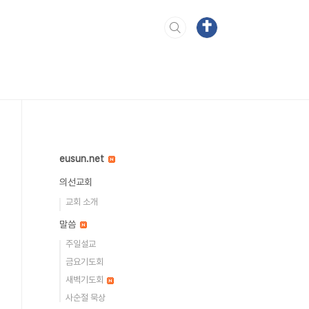
eusun.net
의선교회
교회 소개
말씀
주일설교
금요기도회
새벽기도회
사순절 묵상