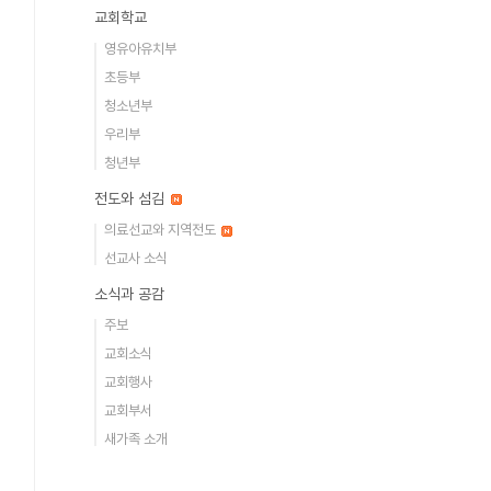
교회학교
영유아유치부
초등부
청소년부
우리부
청년부
전도와 섬김
의료선교와 지역전도
선교사 소식
소식과 공감
주보
교회소식
교회행사
교회부서
새가족 소개