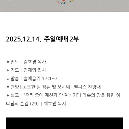
2025.12.14. 주일예배 2부
🔹인도ㅣ김호경 목사
🔹기도ㅣ김재영 집사
🔹말씀ㅣ출애굽기 17:1~7
🔹찬양 |
고요한 밤 참된 빛 오시네
| 엘피스 찬양대
🔹설교ㅣ“우리 중에 계신가 안 계신가”
|
약속의 땅을 향한 하
나님의 손길 (29)
| 채효민 목사