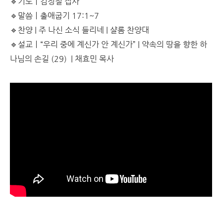
🔹기도ㅣ김정철 집사
🔹말씀ㅣ출애굽기 17:1~7
🔹찬양 |
주 나신 소식 들리네 | 샬롬 찬양대
🔹설교ㅣ“우리 중에 계신가 안 계신가”
|
약속의 땅을 향한 하
나님의 손길 (29)
| 채효민 목사