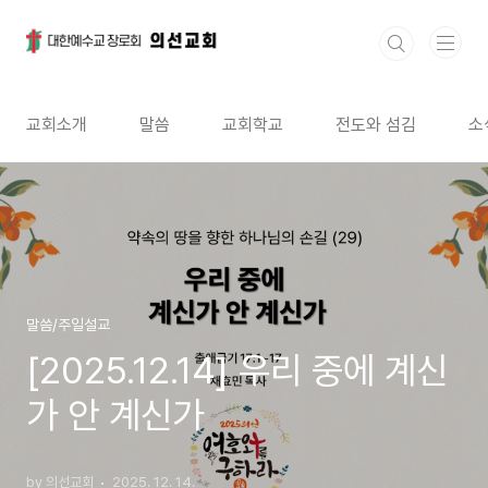
본문 바로가기
교회소개
말씀
교회학교
전도와 섬김
소
말씀/주일설교
[2025.12.14] 우리 중에 계신
가 안 계신가
by 의선교회
2025. 12. 14.