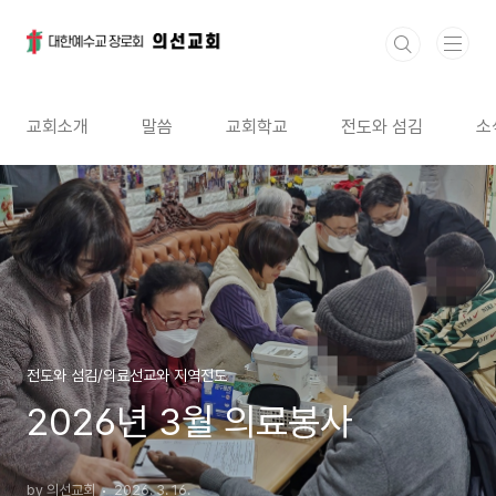
본문 바로가기
교회소개
말씀
교회학교
전도와 섬김
소
전도와 섬김/의료선교와 지역전도
2026년 3월 의료봉사
by 의선교회
2026. 3. 16.