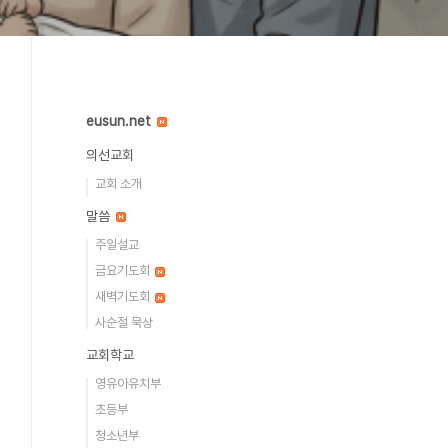
eusun.net
의선교회
교회 소개
말씀
주일설교
금요기도회
새벽기도회
사순절 묵상
교회학교
영유아유치부
초등부
청소년부