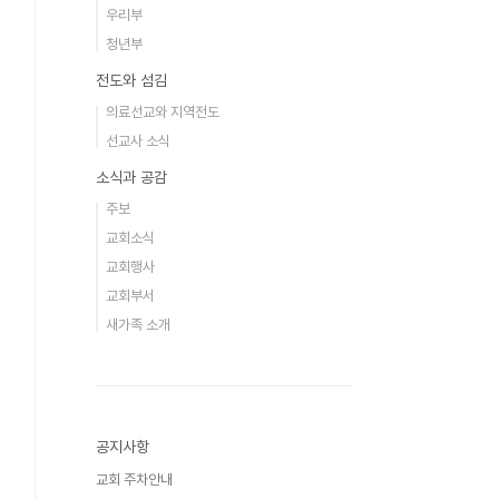
우리부
청년부
전도와 섬김
의료선교와 지역전도
선교사 소식
소식과 공감
주보
교회소식
교회행사
교회부서
새가족 소개
공지사항
교회 주차안내