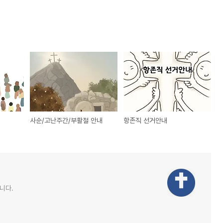
사순/고난주간/부활절 안내
항존직 선거안내
니다.