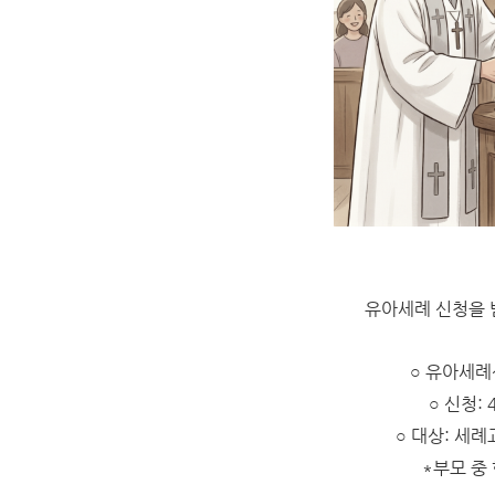
유아세례 신청을 
○ 유아세례식
○
신청: 
○
대상: 세례
*부모 중