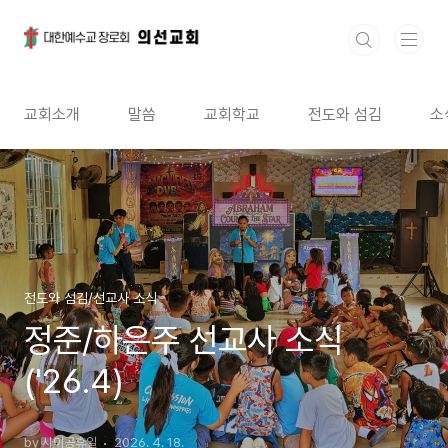
본문 바로가기
교회소개
말씀
교회학교
전도와 섬김
소
전도와 섬김/선교사 소식
정준/하은주 선교사 소식
('26.4)
by 사이공휴일
2026. 4. 18.