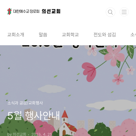
본문 바로가기
교회소개
말씀
교회학교
전도와 섬김
소
소식과 공감/교회행사
5월 행사안내
by 의선교회
2026. 4. 25.