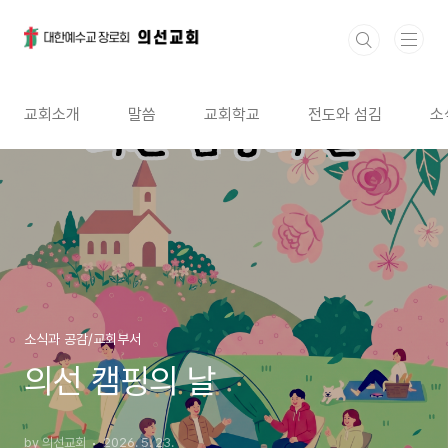
본문 바로가기
교회소개
말씀
교회학교
전도와 섬김
소
소식과 공감/교회부서
의선 캠핑의 날
by 의선교회
2026. 5. 23.