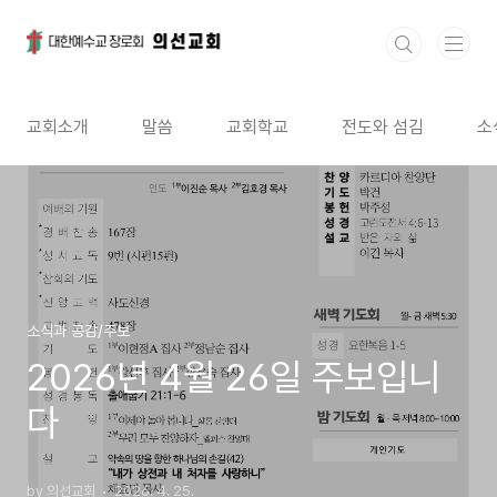
본문 바로가기
교회소개
말씀
교회학교
전도와 섬김
소
소식과 공감/주보
2026년 4월 26일 주보입니
다
by 의선교회
2026. 4. 25.