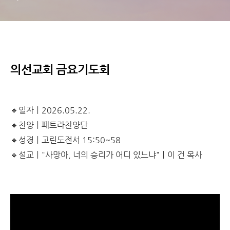
의선교회 금요기도회
🔹일자ㅣ2026.05.22.
🔹찬양ㅣ페트라찬양단
🔹성경ㅣ고린도전서 15:50~58
🔹설교ㅣ"사망아, 너의 승리가 어디 있느냐"ㅣ이 건 목사