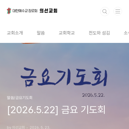
본문 바로가기
교회소개
말씀
교회학교
전도와 섬김
소
말씀/금요기도회
[2026.5.22] 금요 기도회
by 의선교회
2026. 5. 23.