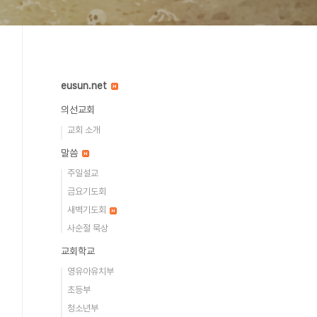
eusun.net
의선교회
교회 소개
말씀
주일설교
금요기도회
새벽기도회
사순절 묵상
교회학교
영유아유치부
초등부
청소년부