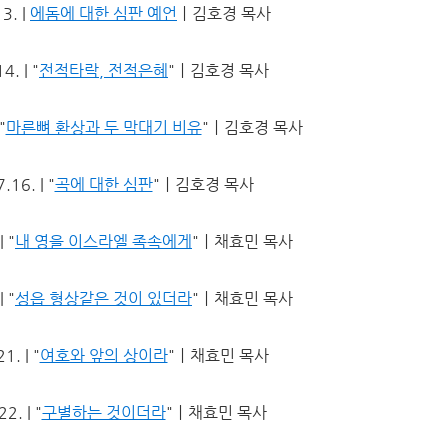
3. |
에돔에 대한 심판 예언
ㅣ김호경 목사
. | "
전적타락, 전적은혜
"ㅣ김호경 목사
"
마른뼈 환상과 두 막대기 비유
"ㅣ김호경 목사
16. | "
곡에 대한 심판
"ㅣ김호경 목사
 "
내 영을 이스라엘 족속에게
"ㅣ채효민 목사
 "
성읍 형상같은 것이 있더라
"ㅣ채효민 목사
. | "
여호와 앞의 상이라
"ㅣ채효민 목사
. | "
구별하는 것이더라
"ㅣ채효민 목사