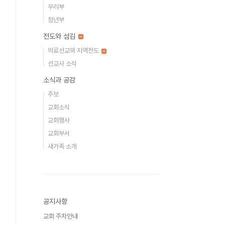
우리부
청년부
전도와 섬김
의료선교와 지역전도
선교사 소식
소식과 공감
주보
교회소식
교회행사
교회부서
새가족 소개
공지사항
교회 주차안내