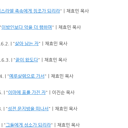
이스라엘 족속에게 징조가 되리라
"ㅣ채효민 목사
"
이방인보다 악을 더 행하며
"ㅣ채효민 목사
.2. | "
살아 남는 자
"ㅣ채효민 목사
.3. | "
끝이 왔도다
"ㅣ채효민 목사
 | "
예루살렘으로 가서
"ㅣ채효민 목사
 | "
이마에 표를 가진 자
"ㅣ이진순 목사
 | "
성전 문지방을 떠나서
"ㅣ채효민 목사
| "
그들에게 성소가 되리라
"ㅣ채효민 목사