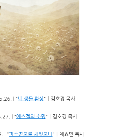
26. | "
네 생물 환상
"ㅣ김호경 목사
27. | "
에스겔의 소명
"ㅣ김호경 목사
 | "
파수꾼으로 세웠으니
"ㅣ채효민 목사