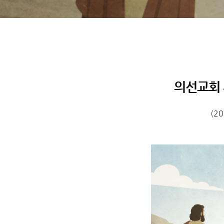
의선교회 
(20