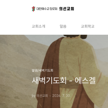
본문 바로가기
교회소개
말씀
교회학교
말씀/새벽기도회
새벽기도회 - 에스겔
by 의선교회
2026. 7. 30.