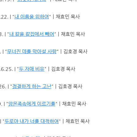
2. | "
내 이름을 위하여
"ㅣ채효민 목사
 | "
내 칼을 칼집에서 빼어
"ㅣ채효민 목사
| "
무너진 데를 막아설 사람
"ㅣ김호경 목사
.25. | "
두 자매 비유
"ㅣ김호경 목사
. | "
정결하게 하는 고난
"ㅣ김호경 목사
 | "
암몬족속에게 이르기를
"ㅣ채효민 목사
 "
두로야 내가 너를 대적하여
"ㅣ채효민 목사