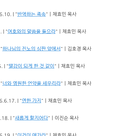
10. | "
반역하는 족속
"ㅣ채효민 목사
| "
여호와의 말씀을 들으라
"ㅣ채효민 목사
"
하나님의 진노의 심판 앞에서
"ㅣ김호경 목사
 | "
땔감이 되게 한 것 같이
"ㅣ채효민 목사
"
너와 영원한 언약을 세우리라
"ㅣ채효민 목사
6.17. | "
연한 가지
"ㅣ채효민 목사
8. | "
새롭게 할지어다
"ㅣ이진순 목사
19. | "
이것이 애가라
"ㅣ채효민 목사