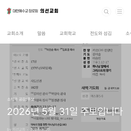
본문 바로가기
교회소개
말씀
교회학교
전도와 섬김
소
소식과 공감/주보
2026년 5월 31일 주보입니다
by 의선교회
2026. 5. 30.