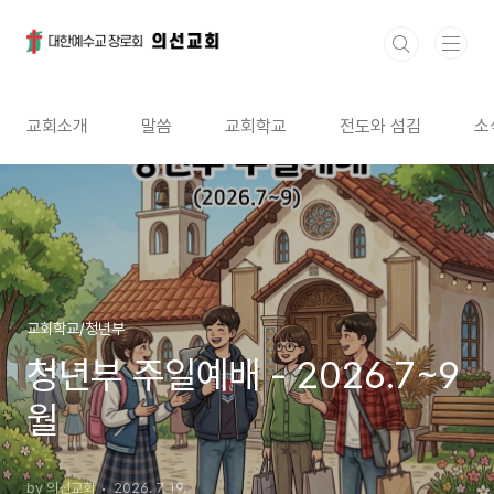
본문 바로가기
교회소개
말씀
교회학교
전도와 섬김
소
교회학교/청년부
청년부 주일예배 - 2026.7~9
월
by 의선교회
2026. 7. 19.