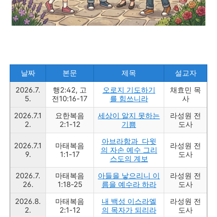
날짜
본문
제목
설교자
2026.7.
행2:42, 고
오로지 기도하기
채효민 목
5.
전10:16-17
를 힘쓰니라
사
2026.7.1
요한복음
세상이 알지 못하는
라성원 전
2.
2:1-12
기쁨
도사
아브라함과 다윗
2026.7.1
마태복음
라성원 전
의 자손 예수 그리
9.
1:1-17
도사
스도의 계보
2026.7.
마태복음
아들을 낳으리니 이
라성원 전
26.
1:18-25
름을 예수라 하라
도사
2026.8.
마태복음
내 백성 이스라엘
라성원 전
2.
2:1-12
의 목자가 되리라
도사