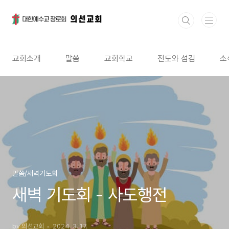
본문 바로가기
교회소개
말씀
교회학교
전도와 섬김
소
말씀/새벽기도회
새벽 기도회 - 사도행전
by 의선교회
2024. 3. 17.