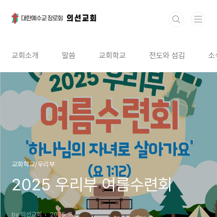
본문 바로가기
교회소개
말씀
교회학교
전도와 섬김
소
교회학교/우리부
2025 우리부 여름수련회
by 의선교회
2025. 7. 6.