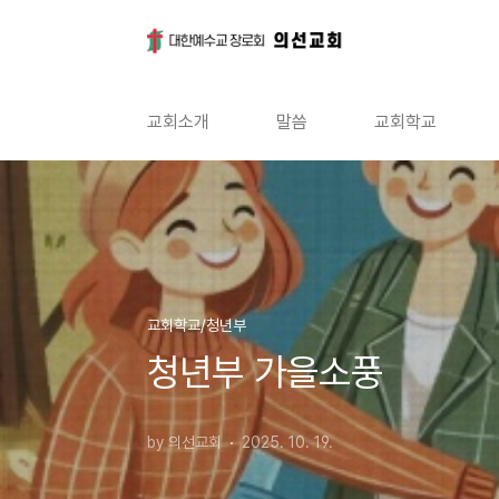
본문 바로가기
교회소개
말씀
교회학교
교회학교/청년부
청년부 가을소풍
by 의선교회
2025. 10. 19.