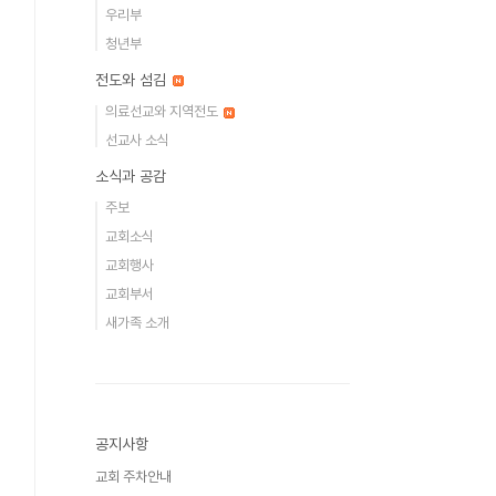
우리부
청년부
전도와 섬김
의료선교와 지역전도
선교사 소식
소식과 공감
주보
교회소식
교회행사
교회부서
새가족 소개
공지사항
교회 주차안내