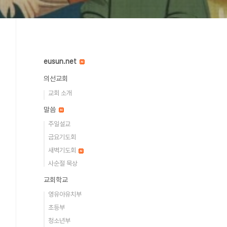
eusun.net
의선교회
교회 소개
말씀
주일설교
금요기도회
새벽기도회
사순절 묵상
교회학교
영유아유치부
초등부
청소년부