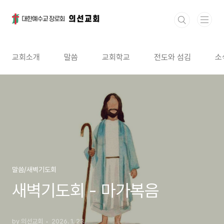
본문 바로가기
교회소개
말씀
교회학교
전도와 섬김
소
말씀/새벽기도회
새벽기도회 - 마가복음
by 의선교회
2026. 1. 23.