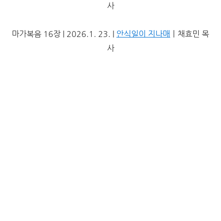
사
마가복음 16장 | 2026.1. 23. |
안식일이 지나매
ㅣ채효민 목
사