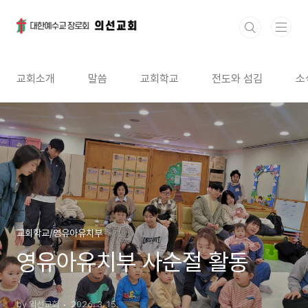
본문 바로가기
교회소개
말씀
교회학교
전도와 섬김
소
교회학교/영유아유치부
영유아유치부 사순절 활동
by 의선교회
2026. 3. 15.