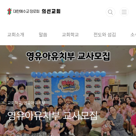
본문 바로가기
교회소개
말씀
교회학교
전도와 섬김
소
교회학교/영유아유치부
영유아유치부 교사모집
by 의선교회
2025. 11. 22.