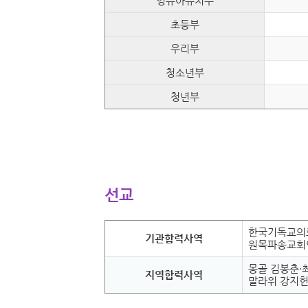
영유아유치부
초등부
우리부
청소년부
청년부
선교
한국기독교의료
기관합력사역
원목파송교회
몽골 김봉춘·최
지역합력사역
말라위 강지헌