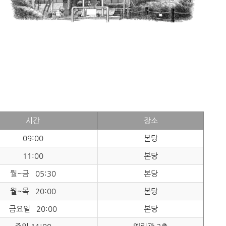
시간
장소
09:00
본당
11:00
본당
월~금 05:30
본당
월~목 20:00
본당
금요일 20:00
본당