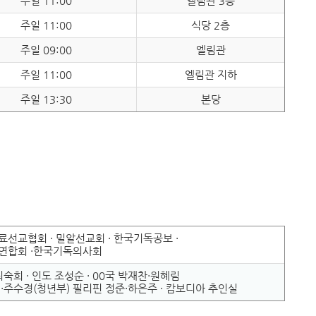
주일 11:00
엘림관 3층
주일 11:00
식당 2층
주일 09:00
엘림관
주일 11:00
엘림관 지하
주일 13:30
본당
선교협회 · 밀알선교회 · 한국기독공보 ·
연합회 ·한국기독의사회
숙희 · 인도 조성순 · 00국 박재찬·원혜림
·주수경(청년부) 필리핀 정준·하은주 · 캄보디아 추인실