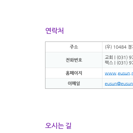
연락처
주소
(우) 10484
교회 | (031) 
전화번호
팩스 | (031) 9
홈페이지
www.eusun.n
이메일
eusun@eusun
오시는 길