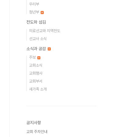
우리부
청년부
전도와 섬김
의료선교와 지역전도
선교사 소식
소식과 공감
주보
교회소식
교회행사
교회부서
새가족 소개
공지사항
교회 주차안내