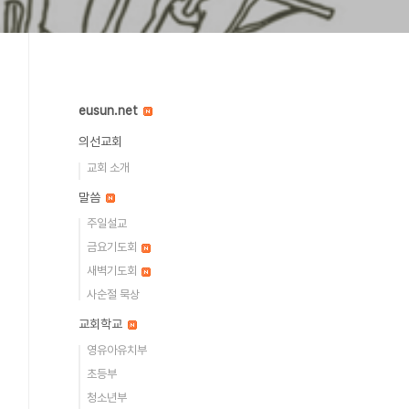
eusun.net
의선교회
교회 소개
말씀
주일설교
금요기도회
새벽기도회
사순절 묵상
교회학교
영유아유치부
초등부
청소년부