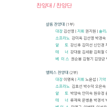
찬양대 / 찬양단
샬롬 찬양대
(1부)
대장
김선영 |
지휘
권지원 |
솔리
소프라노
강미옥 김선영 박경숙 
알 토
강신후 김미선 신인경 
테 너
강대웅 김세환 김희철 
베 이 스
권순봉 김형기 김양균 
엘피스 찬양대
(2부)
대장
이명옥 |
지휘
노윤섭 |
기악
소프라노
김효선 박수덕 오은숙 
알 토
박양숙 안미숙 원유정 
테 너
류재욱 문병훈 박경석 