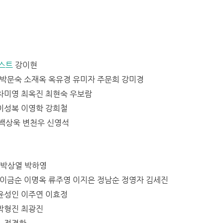
스트
강이현
박문숙 소재옥 옥유경 유미자 주문희 강미경
차미영 최옥진 최현숙 우보람
이성복 이영학 강희철
백상욱 변천우 신영석
박상열 박하영
이금순 이명옥 류주영 이지은 정남순 정영자 김세진
윤성인 이주연 이효정
박형진 최광진