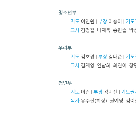
청소년부
지도
이인원 |
부장
이승아 |
기도
교사
김정철 나재욱 송한솔 박상
우리부
지도
김호경 |
부장
김태준 |
기도
교사
김재영 안남희 최현이 장
청년부
지도
이건 |
부장
김미선 |
기도권
목자
유수진(회장) 권예영 김이