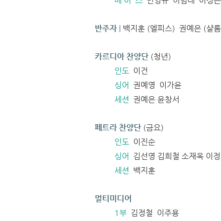
베 이 스
민영규 이범태 이성은
반주자
|
백지훈 (엘피스) 권예은 (샬롬
카르디아 찬양단
(청년)
인도
이건
싱어
권예영 이가윤
세션
권예은 윤창서
페트라 찬양단
(금요)
인도
이진순
싱어
김선영 김희철 소재옥 이
세션
백지훈
멀티미디어
1부
김정철 이주용