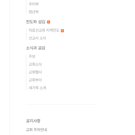
우리부
청년부
전도와 섬김
의료선교와 지역전도
선교사 소식
소식과 공감
주보
교회소식
교회행사
교회부서
새가족 소개
공지사항
교회 주차안내