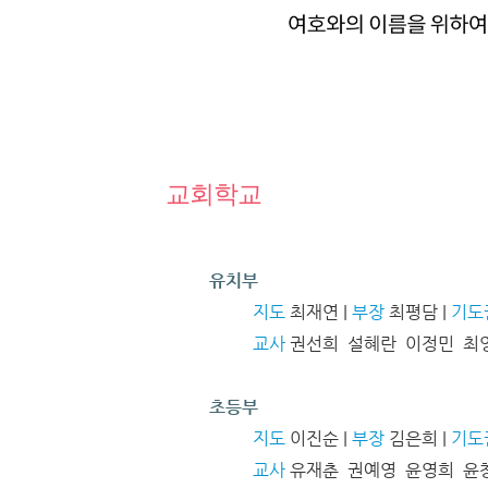
교회학교
유치부
지도
최재연 |
부장
최평담 |
기도
교사
권선희 설혜란 이정민 최
초등부
지도
이진순 |
부장
김은희 |
기도
교사
유재춘 권예영 윤영희 윤창