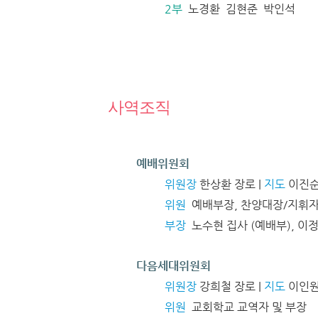
2부
노경환 김현준 박인석
사역조직
예배위원회
위원장
한상환 장로 |
지도
이진순
위원
예배부장, 찬양대장/지휘자
부장
노수현 집사 (예배부),
이정
다음세대위원회
위원장
강희철 장로 |
지도
이인원
위원
교회학교 교역자 및 부장