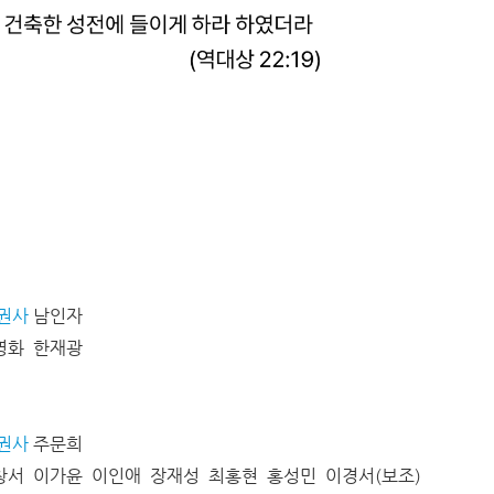
권사
남인자
영화 한재광
권사
주문희
서 이가윤 이인애 장재성 최홍현 홍성민 이경서(보조)