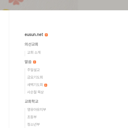
eusun.net
의선교회
교회 소개
말씀
주일설교
금요기도회
새벽기도회
사순절 묵상
교회학교
영유아유치부
초등부
청소년부