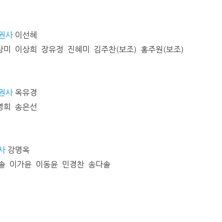
권사
이선혜
미 이상희 장유정 진혜미 김주찬(보조) 홍주원(보조)
권사
옥유경
명희 송은선
사
강명옥
솔 이가윤 이동윤 민경찬 송다솔