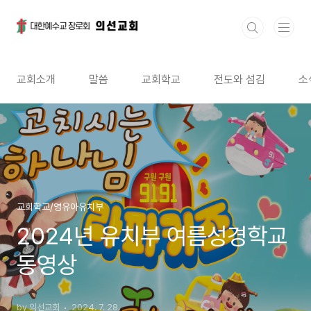
본문 바로가기
교회소개
말씀
교회학교
전도와 섬김
소
교회학교/영유아유치부
2024년 유치부 여름성경학교
동영상
by 의선교회
2024. 7. 28.