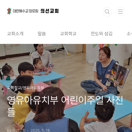
본문 바로가기
교회소개
말씀
교회학교
전도와 섬김
소
교회학교/영유아유치부
영유아유치부 어린이주일 사진
들
by 의선교회
2025. 5. 18.