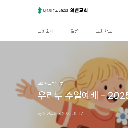
본문 바로가기
교회소개
말씀
교회학교
교회학교/우리부
우리부 주일예배 - 202
by 의선교회
2025. 8. 17.