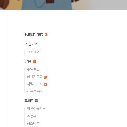
eusun.net
의선교회
교회 소개
말씀
주일설교
금요기도회
새벽기도회
사순절 묵상
교회학교
영유아유치부
초등부
청소년부