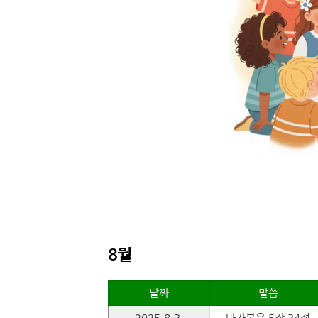
8월
날짜
말씀
2025.8.3.
마가복음 5장 34절