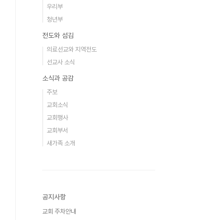
우리부
청년부
전도와 섬김
의료선교와 지역전도
선교사 소식
소식과 공감
주보
교회소식
교회행사
교회부서
새가족 소개
공지사항
교회 주차안내