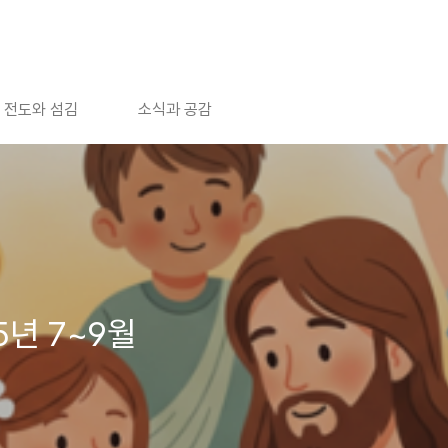
전도와 섬김
소식과 공감
5년 7~9월