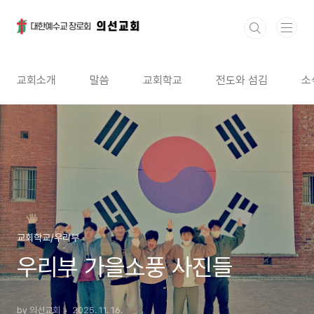
본문 바로가기
교회소개
말씀
교회학교
전도와 섬김
소
교회학교/우리부
우리부 가을소풍 사진들
by 의선교회
2025. 11. 16.