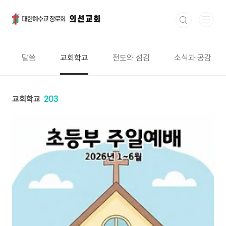
본문 바로가기
말씀
교회학교
전도와 섬김
소식과 공감
교회학교
203