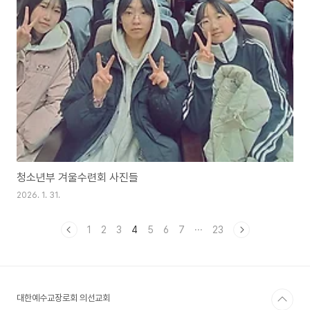
청소년부 겨울수련회 사진들
2026. 1. 31.
1
2
3
4
5
6
7
···
23
대한예수교장로회 의선교회