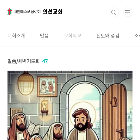
본문 바로가기
교회소개
말씀
교회학교
전도와 섬김
소
말씀/새벽기도회
47