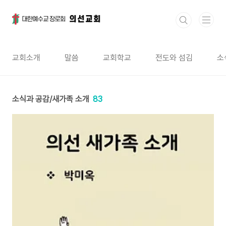
본문 바로가기
교회소개
말씀
교회학교
전도와 섬김
소
소식과 공감/새가족 소개
83