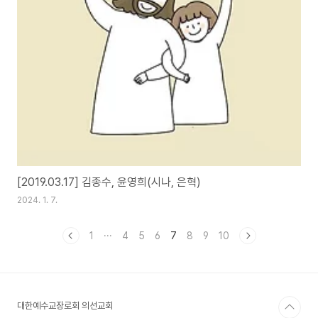
[2019.03.17] 김종수, 윤영희(시나, 은혁)
2024. 1. 7.
1
···
4
5
6
7
8
9
10
대한예수교장로회 의선교회