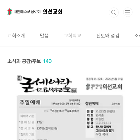
본문 바로가기
교회소개
말씀
교회학교
전도와 섬김
소
소식과 공감/주보
140