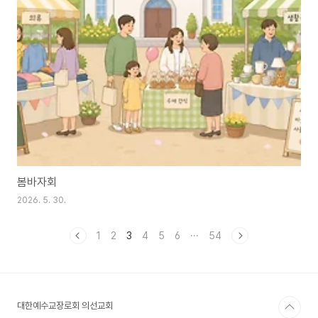
봄바자회
2026. 5. 30.
1
2
3
4
5
6
···
54
대한예수교장로회 의선교회