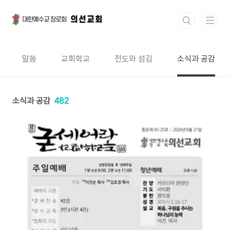
본문 바로가기
말씀
교회학교
전도와 섬김
소식과 공감
소식과 공감
482