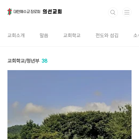
본문 바로가기
교회소개
말씀
교회학교
전도와 섬김
소
교회학교/청년부
38