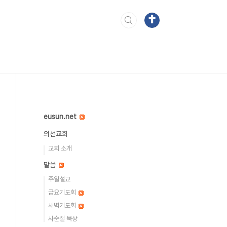
eusun.net
의선교회
교회 소개
말씀
주일설교
금요기도회
새벽기도회
사순절 묵상