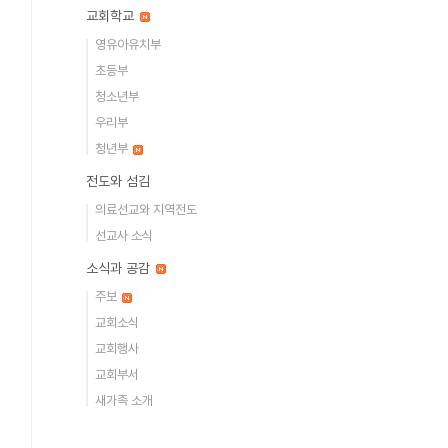
교회학교
영유아유치부
초등부
청소년부
우리부
청년부
전도와 섬김
의료선교와 지역전도
선교사 소식
소식과 공감
주보
교회소식
교회행사
교회부서
새가족 소개