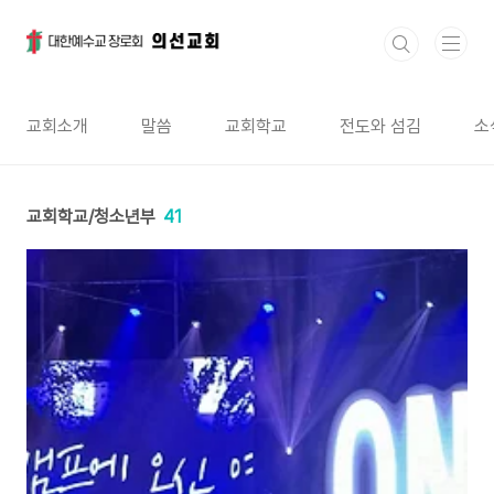
본문 바로가기
교회소개
말씀
교회학교
전도와 섬김
소
교회학교/청소년부
41