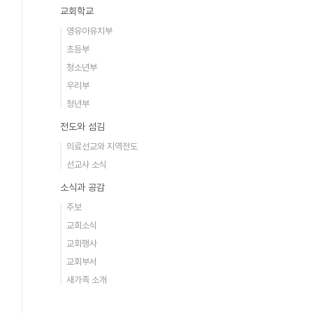
교회학교
영유아유치부
초등부
청소년부
우리부
청년부
전도와 섬김
의료선교와 지역전도
선교사 소식
소식과 공감
주보
교회소식
교회행사
교회부서
새가족 소개