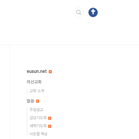
eusun.net
의선교회
교회 소개
말씀
주일설교
금요기도회
새벽기도회
사순절 묵상