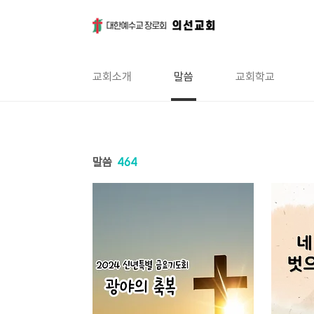
본문 바로가기
교회소개
말씀
교회학교
말씀
464