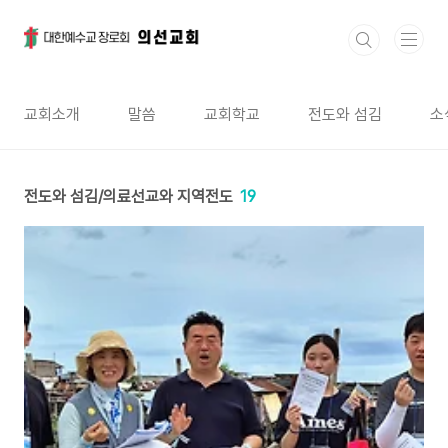
본문 바로가기
교회소개
말씀
교회학교
전도와 섬김
소
전도와 섬김/의료선교와 지역전도
19