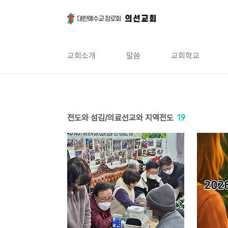
본문 바로가기
교회소개
말씀
교회학교
전도와 섬김/의료선교와 지역전도
19