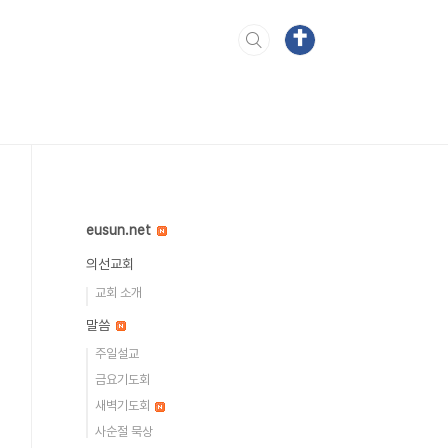
eusun.net
의선교회
교회 소개
말씀
주일설교
금요기도회
새벽기도회
사순절 묵상