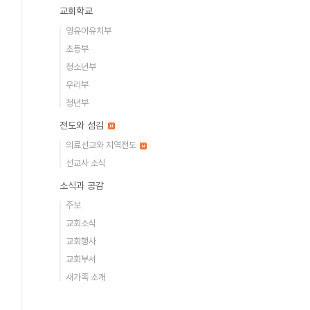
교회학교
영유아유치부
초등부
청소년부
우리부
청년부
전도와 섬김
의료선교와 지역전도
선교사 소식
소식과 공감
주보
교회소식
교회행사
교회부서
새가족 소개